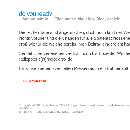
do you read?
Author: admin
Filed under:
Aktuelles
,
Blog
,
gedicht
Die letzten Tage sind angebrochen, doch noch läuft der We
nichts vorüber und die Chancen für alle Spätentschlossen
groß wie für die welche bereits ihren Beitrag eingereicht ha
Sendet Euer verlesenes Gedicht noch bis Ende der Woche
radiopoesie[at]radiocorax.de
Es winken neben zwei fetten Preisen auch ein Bühnenauftri
0 Comments
Copyright © 2011 - Der Radio CORAX Jugendliteraturwettbewerb: RadioPoesie - is
WordPress
Smashing Theme is created by:
Design Disease