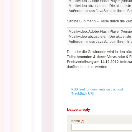
Musikvideo: Adobe Flash Player (Versio
Musikvideo abzuspielen. Die aktuellste
Außerdem muss JavaScript in Ihrem Brow
Sabine Buhlmann – Reise durch die Zeit
Musikvideo: Adobe Flash Player (Versio
Musikvideo abzuspielen. Die aktuellste
Außerdem muss JavaScript in Ihrem Brow
Der oder die Gewinnerin wird in den nä
Teilnehmenden & deren Verwandte & Fr
Preisverleihung am 14.12.2012 beizuw
darüber berichtet werden…
RSS
feed for comments on this post
TrackBack
URI
Leave a reply
Name (
)
*