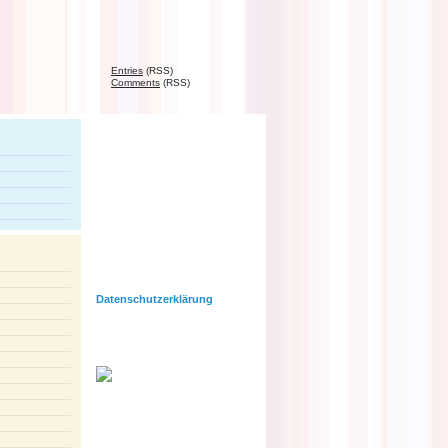
Entries
(RSS)
Comments
(RSS)
RadioPoesie
Egal ob Lyrik, Drama, Songtext,
Ballade, Erzählung oder
Alltagsreim. Egal ob aus der
Schublade, dem Tagebuch oder
frisch ausgedacht. Egal ob
komplett aus deiner eigenen
Feder, zusammen mit anderen
oder unter Verwendung von
fremden Texten. RadioPoesie will
deine Texte hören.
Datenschutzerklärung
Eure Posts