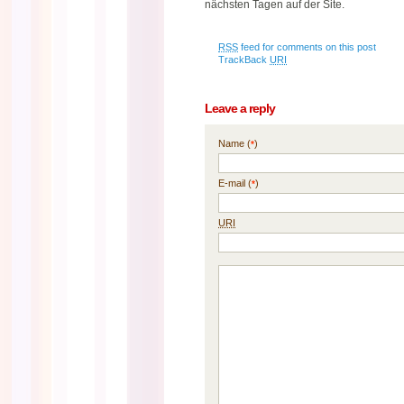
nächsten Tagen auf der Site.
RSS
feed for comments on this post
TrackBack
URI
Leave a reply
Name (
)
*
E-mail (
)
*
URI