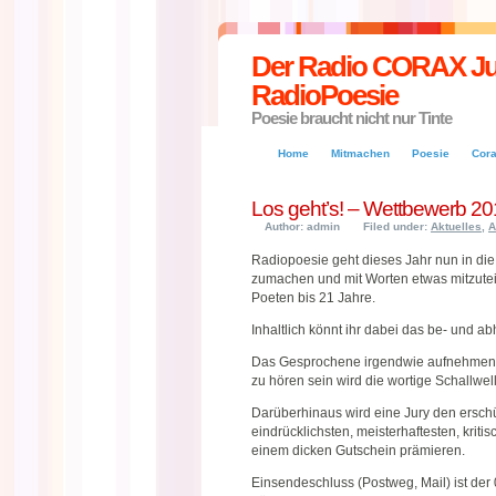
Der Radio CORAX Jug
RadioPoesie
Poesie braucht nicht nur Tinte
Home
Mitmachen
Poesie
Cor
Los geht’s! – Wettbewerb 2
Author: admin
Filed under:
Aktuelles
,
A
Radiopoesie geht dieses Jahr nun in die 
zumachen und mit Worten etwas mitzutei
Poeten bis 21 Jahre.
Inhaltlich könnt ihr dabei das be- und a
Das Gesprochene irgendwie aufnehmen 
zu hören sein wird die wortige Schallwe
Darüberhinaus wird eine Jury den erschü
eindrücklichsten, meisterhaftesten, krit
einem dicken Gutschein prämieren.
Einsendeschluss (Postweg, Mail) ist der 0