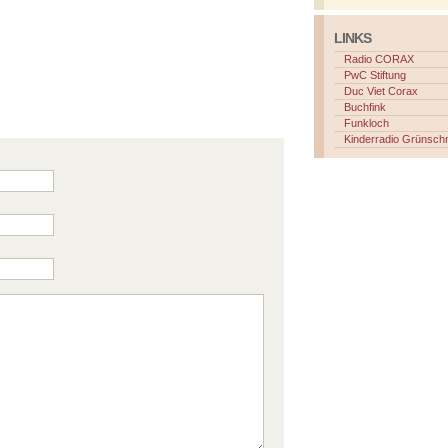
LINKS
Radio CORAX
PwC Stiftung
Duc Viet Corax
Buchfink
Funkloch
Kinderradio Grünsch