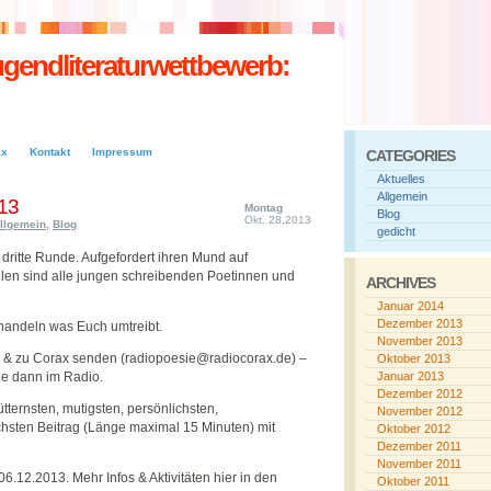
endliteraturwettbewerb:
ax
Kontakt
Impressum
CATEGORIES
Aktuelles
Allgemein
013
Montag
Blog
Okt. 28,2013
llgemein
,
Blog
gedicht
dritte Runde. Aufgefordert ihren Mund auf
len sind alle jungen schreibenden Poetinnen und
ARCHIVES
Januar 2014
Dezember 2013
bhandeln was Euch umtreibt.
November 2013
& zu Corax senden (radiopoesie@radiocorax.de) –
Oktober 2013
lle dann im Radio.
Januar 2013
Dezember 2012
tternsten, mutigsten, persönlichsten,
November 2012
ischsten Beitrag (Länge maximal 15 Minuten) mit
Oktober 2012
Dezember 2011
November 2011
6.12.2013. Mehr Infos & Aktivitäten hier in den
Oktober 2011