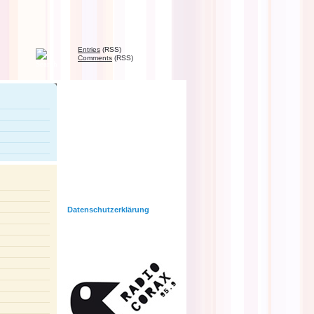
Entries
(RSS)
Comments
(RSS)
RadioPoesie
Egal ob Lyrik, Drama, Songtext,
Ballade, Erzählung oder
Alltagsreim. Egal ob aus der
Schublade, dem Tagebuch oder
frisch ausgedacht. Egal ob
komplett aus deiner eigenen
Feder, zusammen mit anderen
oder unter Verwendung von
fremden Texten. RadioPoesie will
deine Texte hören.
Datenschutzerklärung
Eure Posts